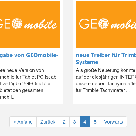
igabe von GEOmobile-
neue Treiber für Trim
B
Systeme
re neue Version von
Als große Neuerung konnte
obile für Tablet PC ist ab
auf der diesjährigen INTE
rt verfügbar !GEOmobile-
unsere neuen Tachymetertr
bietet den gesamten
für Trimble Tachymeter ...
obil...
« Anfang
Zurück
2
3
4
5
Vorwärts