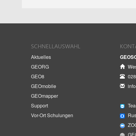
SCHNELLAUSWAHL
KONT
Aktuelles
GEOS
GEORG
Wes
GEO8
028
GEOmobile
inf
GEOmapper
Support
Tea
Vor-Ort Schulungen
Rus
ZO
GE