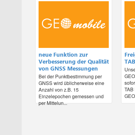
neue Funktion zur
Fre
Verbesserung der Qualität
TA
von GNSS Messungen
Unse
GEOm
Bei der Punktbestimmung per
sofo
GNSS wird üblicherweise eine
TAB 
Anzahl von z.B. 15
GEOm
Einzelepochen gemessen und
per Mittelun...