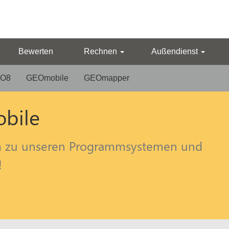
Bewerten
Rechnen
Außendienst
O8
GEOmobile
GEOmapper
obile
n
zu unseren Programmsystemen und
!