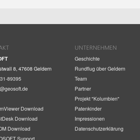
AKT
UNTERNEHMEN
OFT
Geschichte
twall 8, 47608 Geldern
Rundflug über Geldern
31-89395
Team
o@geosoft.de
Partner
Projekt "Kolumbien"
mViewer Download
Patenkinder
tDesk Download
Impressionen
OM Download
Datenschutzerklärung
OSOFT Support