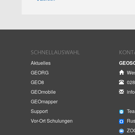
SCHNELLAUSWAHL
KONT
Aktuelles
GEOS
GEORG
Wes
GEO8
028
GEOmobile
inf
GEOmapper
Support
Tea
Vor-Ort Schulungen
Rus
ZO