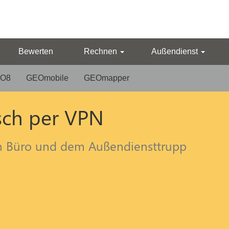
Bewerten
Rechnen
Außendienst
O8
GEOmobile
GEOmapper
ch per VPN
n Büro und dem Außendiensttrupp