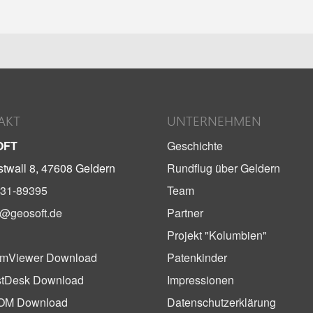
AKT
UNTERNEHMEN
OFT
Geschichte
twall 8, 47608 Geldern
Rundflug über Geldern
31-89395
Team
o@geosoft.de
Partner
Projekt "Kolumbien"
mViewer Download
Patenkinder
tDesk Download
Impressionen
OM Download
Datenschutzerklärung