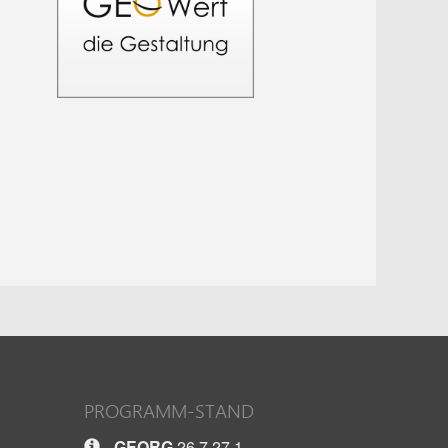
PROGRAMM-STAND
GEORG
26.7.27.1