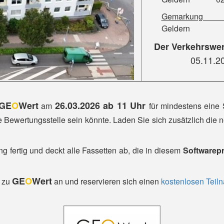
Gemarkung F
Geldern 9
Der
Verkehrswer
05.11.20
GE
O
Wert
26.03.2026 ab 11 Uhr
am
für mindestens eine 
e Bewertungsstelle sein könnte. Laden Sie sich zusätzlich die
g fertig und deckt alle Fassetten ab, die in diesem
Softwarepr
GE
O
Wert
s zu
an und reservieren sich einen
kostenlosen Teiln