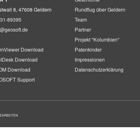
twall 8, 47608 Geldern
Rundflug über Geldern
31-89395
Team
o@geosoft.de
Partner
Projekt "Kolumbien"
mViewer Download
Patenkinder
tDesk Download
Impressionen
OM Download
Datenschutzerklärung
OSOFT Support
BEARBEITEN