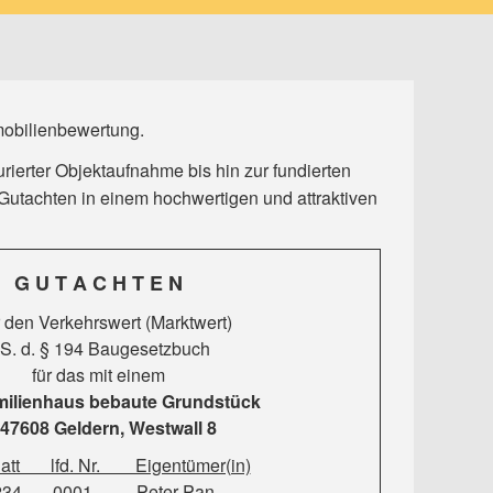
mobilienbewertung.
rierter Objektaufnahme bis hin zur fundierten
 Gutachten in einem hochwertigen und attraktiven
G U T A C H T E N
 den Verkehrswert (Marktwert)
. S. d. § 194 Baugesetzbuch
für das mit einem
milienhaus bebaute Grundstück
 47608 Geldern, Westwall 8
tt lfd. Nr. Eigentümer(in)
 0001 Peter Pan