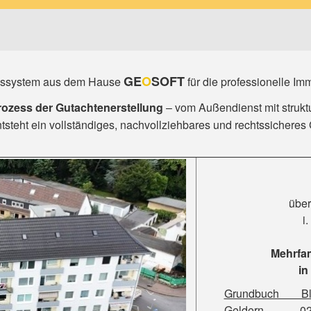
GE
O
SOFT
ungssystem aus dem Hause
für die professionelle Im
ozess der Gutachtenerstellung
– vom Außendienst mit struktu
tsteht ein vollständiges, nachvollziehbares und rechtssicheres
über
i
Mehrfa
in
Grundbuch Bla
Geldern 0234