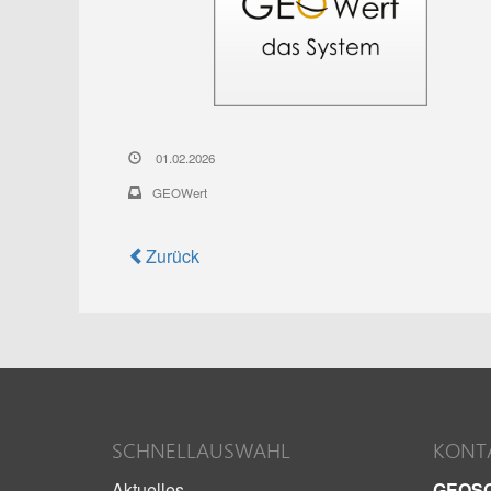
01.02.2026
GEOWert
Zurück
SCHNELLAUSWAHL
KONT
Aktuelles
GEOS