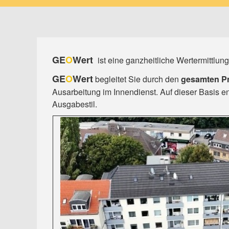
GE
O
Wert
ist eine ganzheitliche Wertermittl
GE
O
Wert
begleitet Sie durch den
gesamten Pr
Ausarbeitung im Innendienst. Auf dieser Basis en
Ausgabestil.