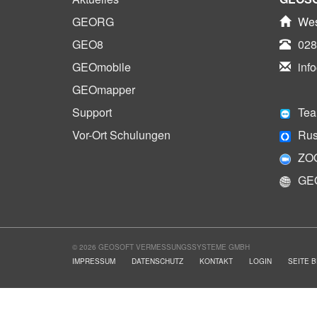
GEORG
Wes
GEO8
028
GEOmobile
inf
GEOmapper
Support
Tea
Vor-Ort Schulungen
Rus
ZO
GE
© 2026 GEOSOFT VERMESSUNGSSYSTEME GMBH
IMPRESSUM
DATENSCHUTZ
KONTAKT
LOGIN
SEITE 