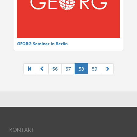
GEORG Seminar in Berlin
56
57
58
59
KONTAKT